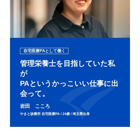
在宅医療PAとして働く
管理栄養士を目指していた私
が
PAというかっこいい仕事に出
会って。
岩田 こころ
やまと診療所 在宅医療PA / 24歳 / 埼玉県出身