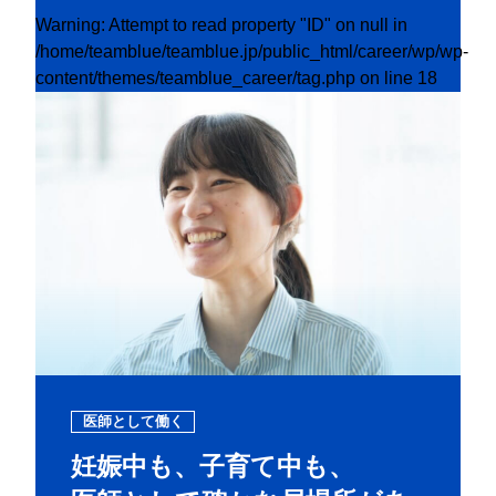
Warning
: Attempt to read property "ID" on null in
/home/teamblue/teamblue.jp/public_html/career/wp/wp-
content/themes/teamblue_career/tag.php
on line
18
医師として働く
妊娠中も、子育て中も、