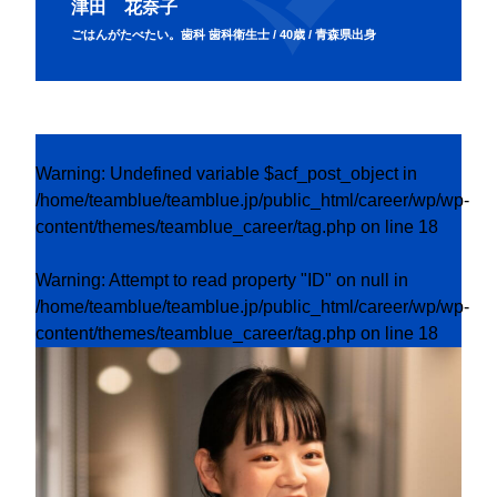
津田 花奈子
ごはんがたべたい。歯科 歯科衛生士 / 40歳 / 青森県出身
Warning
: Undefined variable $acf_post_object in
/home/teamblue/teamblue.jp/public_html/career/wp/wp-
content/themes/teamblue_career/tag.php
on line
18
Warning
: Attempt to read property "ID" on null in
/home/teamblue/teamblue.jp/public_html/career/wp/wp-
content/themes/teamblue_career/tag.php
on line
18