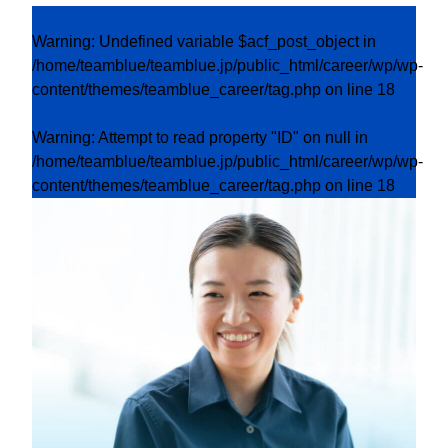
Warning
: Undefined variable $acf_post_object in
/home/teamblue/teamblue.jp/public_html/career/wp/wp-
content/themes/teamblue_career/tag.php
on line
18
Warning
: Attempt to read property "ID" on null in
/home/teamblue/teamblue.jp/public_html/career/wp/wp-
content/themes/teamblue_career/tag.php
on line
18