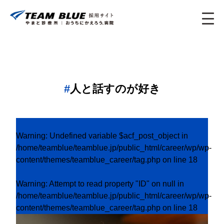
人と話すのが好き
Warning
: Undefined variable $acf_post_object in
/home/teamblue/teamblue.jp/public_html/career/wp/wp-
content/themes/teamblue_career/tag.php
on line
18
Warning
: Attempt to read property "ID" on null in
/home/teamblue/teamblue.jp/public_html/career/wp/wp-
content/themes/teamblue_career/tag.php
on line
18