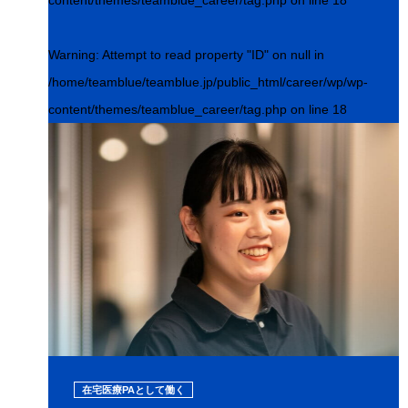
content/themes/teamblue_career/tag.php
on line
18
Warning
: Attempt to read property "ID" on null in
/home/teamblue/teamblue.jp/public_html/career/wp/wp-
content/themes/teamblue_career/tag.php
on line
18
在宅医療PAとして働く