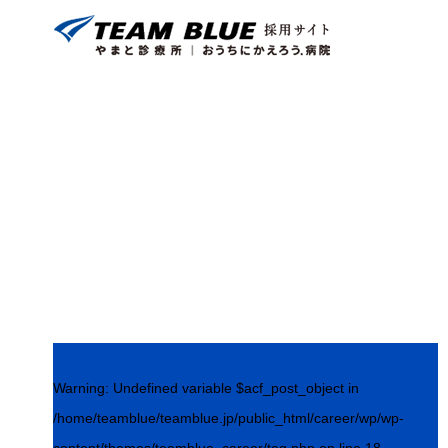
Warning
: Undefined variable $acf_post_object in
/home/teamblue/teamblue.jp/public_html/career/wp/wp-